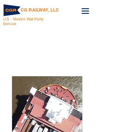
CG RAILWAY, LLC
U.S - Mexico Rail-Ferry
Service
Reservar un viaje