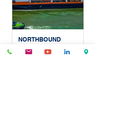
NORTHBOUND
COATZACOALCOS, VL to
MOBILE, AL
Cargando los días...
Reservar ahora
Publicaciones y Condiciones